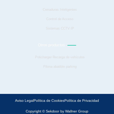
Cerraduras Inteligentes
Control de Acceso
Sistemas CCTV IP
Otros productos
Policharger Recarga de vehículos
Pilona abatible parking
Aviso Legal
Política de Cookies
Política de Privacidad
Copyright © Sekdoor by Wallner Group