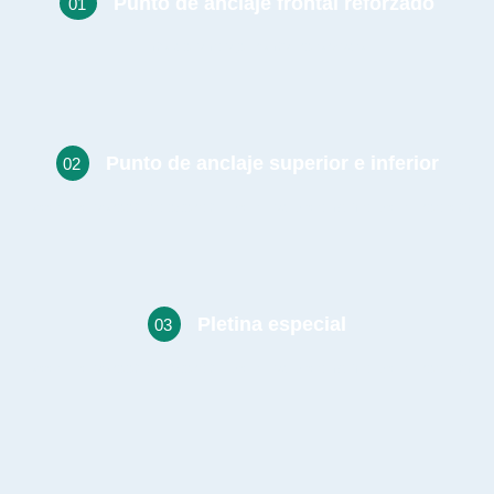
Punto de anclaje frontal reforzado
01
Punto de anclaje frontal reforzado
Punto de anclaje superior e inferior
02
Possimus laoreet lec exercit , ipsum adipisicing hic ipsum rec sith.
Pletina especial
03
Possimus laoreet lec exercit , ipsum adipisicing hic ipsum rec sith.