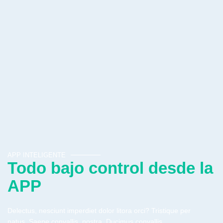
APP INTELIGENTE
Todo bajo control desde la
APP
Delectus, nesciunt imperdiet dolor litora orci? Tristique per
natus. Saepe convallis, nostra. Ducimus convallis