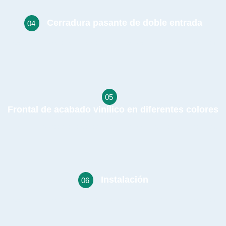
Cerradura pasante de doble entrada
04
Possimus laoreet lec exercit , ipsum adipisicing hic ipsum rec sith.
05
Frontal de acabado vinílico en diferentes colores
Possimus laoreet lec exercit , ipsum adipisicing hic ipsum rec sith.
Instalación
06
Possimus laoreet lec exercit , ipsum adipisicing hic ipsum rec sith.